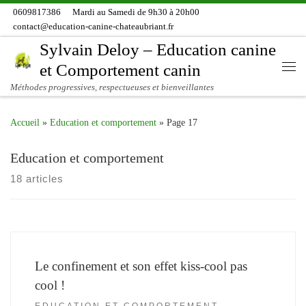
0609817386
Mardi au Samedi de 9h30 à 20h00
Skip to content
contact@education-canine-chateaubriant.fr
Sylvain Deloy – Education canine
et Comportement canin
Me
Méthodes progressives, respectueuses et bienveillantes
Accueil
»
Education et comportement
»
Page 17
Education et comportement
18 articles
Le confinement et son effet kiss-cool pas
cool !
EDUCATION ET COMPORTEMENT