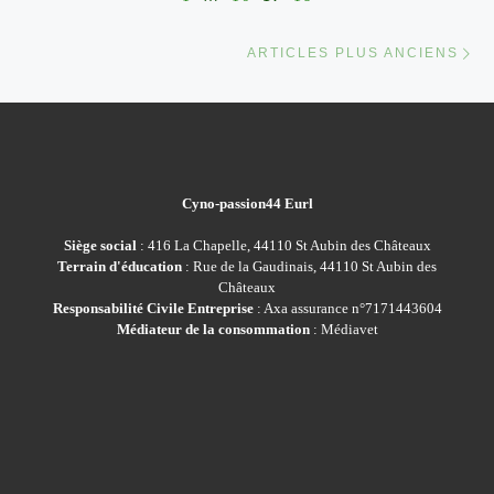
Ar
ARTICLES PLUS ANCIENS
Cyno-passion44 Eurl
Siège social
: 416 La Chapelle, 44110 St Aubin des Châteaux
Terrain d'éducation
: Rue de la Gaudinais, 44110 St Aubin des
Châteaux
Responsabilité Civile Entreprise
: Axa assurance n°7171443604
Médiateur de la consommation
: Médiavet