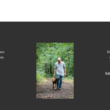
aux
Ha
bin
Edu