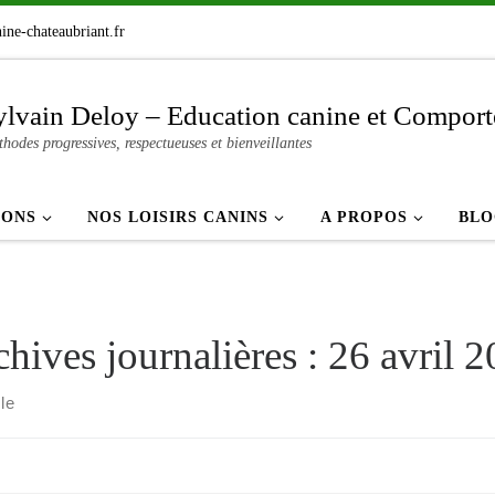
ine-chateaubriant.fr
ylvain Deloy – Education canine et Compor
hodes progressives, respectueuses et bienveillantes
IONS
NOS LOISIRS CANINS
A PROPOS
BL
hives journalières :
26 avril 
cle