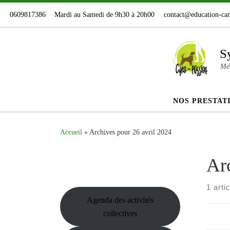
Skip to content
0609817386
Mardi au Samedi de 9h30 à 20h00
contact@education-can
S
Mét
NOS PRESTAT
Accueil
»
Archives pour 26 avril 2024
Arc
1 arti
Agenda des activités
collectives