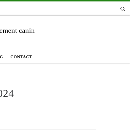
Se
tement canin
OG
CONTACT
2024