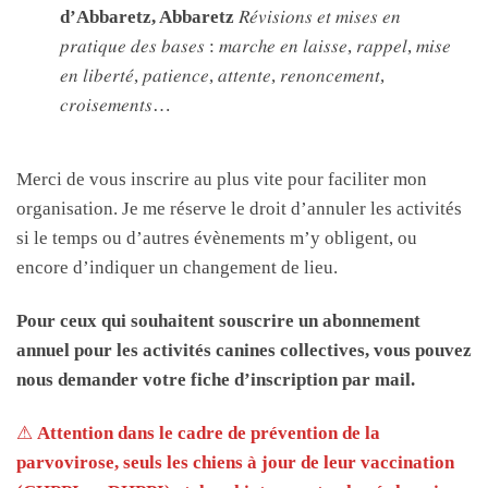
d’Abbaretz, Abbaretz
𝑅𝑒́𝑣𝑖𝑠𝑖𝑜𝑛𝑠 𝑒𝑡 𝑚𝑖𝑠𝑒𝑠 𝑒𝑛
𝑝𝑟𝑎𝑡𝑖𝑞𝑢𝑒 𝑑𝑒𝑠 𝑏𝑎𝑠𝑒𝑠 : 𝑚𝑎𝑟𝑐ℎ𝑒 𝑒𝑛 𝑙𝑎𝑖𝑠𝑠𝑒, 𝑟𝑎𝑝𝑝𝑒𝑙, 𝑚𝑖𝑠𝑒
𝑒𝑛 𝑙𝑖𝑏𝑒𝑟𝑡𝑒́, 𝑝𝑎𝑡𝑖𝑒𝑛𝑐𝑒, 𝑎𝑡𝑡𝑒𝑛𝑡𝑒, 𝑟𝑒𝑛𝑜𝑛𝑐𝑒𝑚𝑒𝑛𝑡,
𝑐𝑟𝑜𝑖𝑠𝑒𝑚𝑒𝑛𝑡𝑠…
Merci de vous inscrire au plus vite pour faciliter mon
organisation. Je me réserve le droit d’annuler les activités
si le temps ou d’autres évènements m’y obligent, ou
encore d’indiquer un changement de lieu.
Pour ceux qui souhaitent souscrire un abonnement
annuel pour les activités canines collectives, vous pouvez
nous demander votre fiche d’inscription par mail.
⚠
Attention dans le cadre de prévention de la
parvovirose, seuls les chiens à jour de leur vaccination