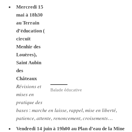
Mercredi 15
mai à 18h30
au Terrain
d’éducation (
circuit
Menhir des
Louères),
Saint Aubin
des
Châteaux
𝑅𝑒́𝑣𝑖𝑠𝑖𝑜𝑛𝑠 𝑒𝑡
Balade éducative
𝑚𝑖𝑠𝑒𝑠 𝑒𝑛
𝑝𝑟𝑎𝑡𝑖𝑞𝑢𝑒 𝑑𝑒𝑠
𝑏𝑎𝑠𝑒𝑠 : 𝑚𝑎𝑟𝑐ℎ𝑒 𝑒𝑛 𝑙𝑎𝑖𝑠𝑠𝑒, 𝑟𝑎𝑝𝑝𝑒𝑙, 𝑚𝑖𝑠𝑒 𝑒𝑛 𝑙𝑖𝑏𝑒𝑟𝑡𝑒́,
𝑝𝑎𝑡𝑖𝑒𝑛𝑐𝑒, 𝑎𝑡𝑡𝑒𝑛𝑡𝑒, 𝑟𝑒𝑛𝑜𝑛𝑐𝑒𝑚𝑒𝑛𝑡, 𝑐𝑟𝑜𝑖𝑠𝑒𝑚𝑒𝑛𝑡𝑠…
Vendredi 14 juin à 19h00 au Plan d’eau de la Mine