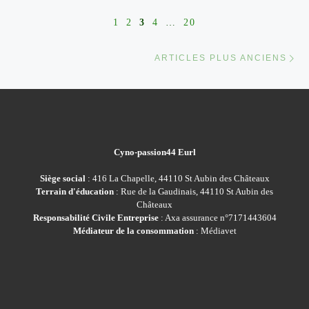
1
2
3
4
…
20
Ar
ARTICLES PLUS ANCIENS
Cyno-passion44 Eurl
Siège social
: 416 La Chapelle, 44110 St Aubin des Châteaux
Terrain d'éducation
: Rue de la Gaudinais, 44110 St Aubin des
Châteaux
Responsabilité Civile Entreprise
: Axa assurance n°7171443604
Médiateur de la consommation
: Médiavet