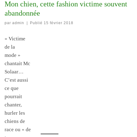
physique, mentale
Mon chien, cette fashion victime souvent
une fashion
abandonnée
DÉCOUVREZ LA BALADE ÉDUCATIVE
par
admin
|
Publié
15 février 2018
victime ?
« Victime
de la
mode »
chantait Mc
LIRE L'ARTICLE
Solaar…
C’est aussi
ce que
pourrait
chanter,
hurler les
chiens de
race ou « de