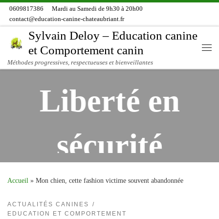
0609817386
Mardi au Samedi de 9h30 à 20h00
Skip to content
contact@education-canine-chateaubriant.fr
Sylvain Deloy – Education canine
et Comportement canin
Me
Méthodes progressives, respectueuses et bienveillantes
Liberté en
sécurité
Mon chien,
Accueil
»
Mon chien, cette fashion victime souvent abandonnée
Entretenir ses liens sociaux et
apporter de la dépense
ACTUALITÉS CANINES
EDUCATION ET COMPORTEMENT