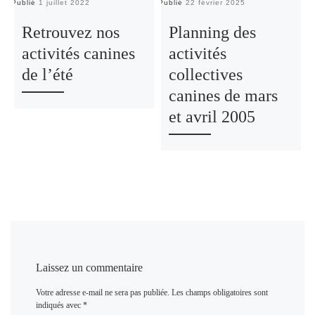
Publié
1 juillet 2022
Publié
22 février 2025
Pu
Retrouvez nos
Planning des
activités canines
activités
de l’été
collectives
canines de mars
et avril 2005
Laissez un commentaire
Votre adresse e-mail ne sera pas publiée.
Les champs obligatoires sont
indiqués avec
*