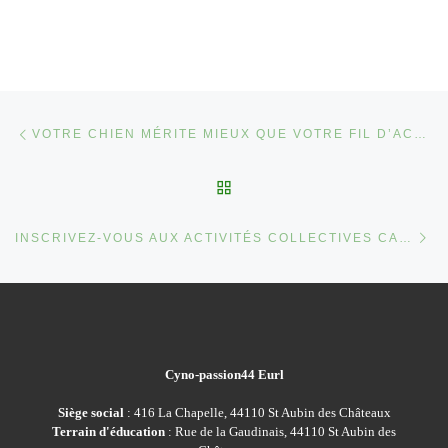
Parcourir les articles
Article précédent
VOTRE CHIEN MÉRITE MIEUX QUE VOTRE FIL D’ACTUALITÉ : ET SI VOUS RANGIEZ VOTRE TÉLÉPHONE ?
RETOUR À LA LISTE DES
Ar
INSCRIVEZ-VOUS AUX ACTIVITÉS COLLECTIVES CANINES DE JANVIER ET FÉVRIER 2026
Cyno-passion44 Eurl
Siège social
: 416 La Chapelle, 44110 St Aubin des Châteaux
Terrain d'éducation
: Rue de la Gaudinais, 44110 St Aubin des