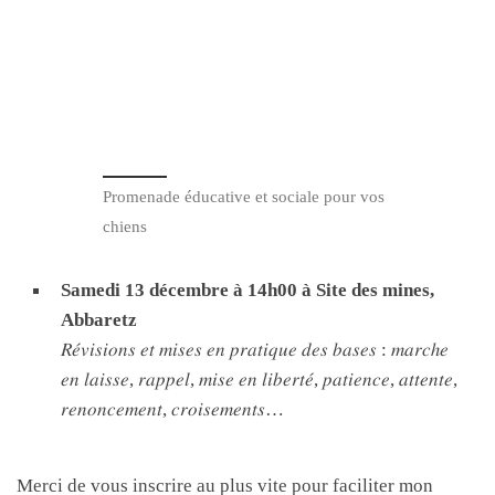
Promenade éducative et sociale pour vos
chiens
Samedi 13 décembre à 14h00 à Site des mines,
Abbaretz
𝑅𝑒́𝑣𝑖𝑠𝑖𝑜𝑛𝑠 𝑒𝑡 𝑚𝑖𝑠𝑒𝑠 𝑒𝑛 𝑝𝑟𝑎𝑡𝑖𝑞𝑢𝑒 𝑑𝑒𝑠 𝑏𝑎𝑠𝑒𝑠 : 𝑚𝑎𝑟𝑐ℎ𝑒
𝑒𝑛 𝑙𝑎𝑖𝑠𝑠𝑒, 𝑟𝑎𝑝𝑝𝑒𝑙, 𝑚𝑖𝑠𝑒 𝑒𝑛 𝑙𝑖𝑏𝑒𝑟𝑡𝑒́, 𝑝𝑎𝑡𝑖𝑒𝑛𝑐𝑒, 𝑎𝑡𝑡𝑒𝑛𝑡𝑒,
𝑟𝑒𝑛𝑜𝑛𝑐𝑒𝑚𝑒𝑛𝑡, 𝑐𝑟𝑜𝑖𝑠𝑒𝑚𝑒𝑛𝑡𝑠…
Merci de vous inscrire au plus vite pour faciliter mon