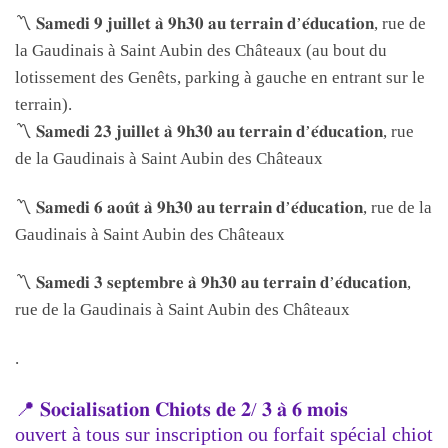
〽 𝐒𝐚𝐦𝐞𝐝𝐢 𝟗 𝐣𝐮𝐢𝐥𝐥𝐞𝐭 𝐚̀ 𝟗𝐡𝟑𝟎 𝐚𝐮 𝐭𝐞𝐫𝐫𝐚𝐢𝐧 𝐝’𝐞́𝐝𝐮𝐜𝐚𝐭𝐢𝐨𝐧, rue de
la Gaudinais à Saint Aubin des Châteaux (au bout du
lotissement des Genêts, parking à gauche en entrant sur le
terrain).
〽 𝐒𝐚𝐦𝐞𝐝𝐢 𝟐𝟑 𝐣𝐮𝐢𝐥𝐥𝐞𝐭 𝐚̀ 𝟗𝐡𝟑𝟎 𝐚𝐮 𝐭𝐞𝐫𝐫𝐚𝐢𝐧 𝐝’𝐞́𝐝𝐮𝐜𝐚𝐭𝐢𝐨𝐧, rue
de la Gaudinais à Saint Aubin des Châteaux
〽 𝐒𝐚𝐦𝐞𝐝𝐢 𝟔 𝐚𝐨𝐮̂𝐭 𝐚̀ 𝟗𝐡𝟑𝟎 𝐚𝐮 𝐭𝐞𝐫𝐫𝐚𝐢𝐧 𝐝’𝐞́𝐝𝐮𝐜𝐚𝐭𝐢𝐨𝐧, rue de la
Gaudinais à Saint Aubin des Châteaux
〽 𝐒𝐚𝐦𝐞𝐝𝐢 𝟑 𝐬𝐞𝐩𝐭𝐞𝐦𝐛𝐫𝐞 𝐚̀ 𝟗𝐡𝟑𝟎 𝐚𝐮 𝐭𝐞𝐫𝐫𝐚𝐢𝐧 𝐝’𝐞́𝐝𝐮𝐜𝐚𝐭𝐢𝐨𝐧,
rue de la Gaudinais à Saint Aubin des Châteaux
.
📍 𝐒𝐨𝐜𝐢𝐚𝐥𝐢𝐬𝐚𝐭𝐢𝐨𝐧 𝐂𝐡𝐢𝐨𝐭𝐬 𝐝𝐞 𝟐/ 𝟑 𝐚̀ 𝟔 𝐦𝐨𝐢𝐬
ouvert à tous sur inscription ou forfait spécial chiot