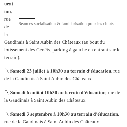
𝐮𝐜𝐚𝐭
𝐢𝐨𝐧,
rue
Séances socialisation & familiarisation pour les chiots
de
la
Gaudinais à Saint Aubin des Châteaux (au bout du
lotissement des Genêts, parking à gauche en entrant sur le
terrain).
〽 𝐒𝐚𝐦𝐞𝐝𝐢 𝟐𝟑 𝐣𝐮𝐢𝐥𝐥𝐞𝐭 𝐚̀ 𝟏𝟎𝐡𝟑𝟎 𝐚𝐮 𝐭𝐞𝐫𝐫𝐚𝐢𝐧 𝐝’𝐞́𝐝𝐮𝐜𝐚𝐭𝐢𝐨𝐧, rue
de la Gaudinais à Saint Aubin des Châteaux
〽 𝐒𝐚𝐦𝐞𝐝𝐢 𝟔 𝐚𝐨𝐮̂𝐭 𝐚̀ 𝟏𝟎𝐡𝟑𝟎 𝐚𝐮 𝐭𝐞𝐫𝐫𝐚𝐢𝐧 𝐝’𝐞́𝐝𝐮𝐜𝐚𝐭𝐢𝐨𝐧, rue de
la Gaudinais à Saint Aubin des Châteaux
〽 𝐒𝐚𝐦𝐞𝐝𝐢 𝟑 𝐬𝐞𝐩𝐭𝐞𝐦𝐛𝐫𝐞 𝐚̀ 𝟏𝟎𝐡𝟑𝟎 𝐚𝐮 𝐭𝐞𝐫𝐫𝐚𝐢𝐧 𝐝’𝐞́𝐝𝐮𝐜𝐚𝐭𝐢𝐨𝐧,
rue de la Gaudinais à Saint Aubin des Châteaux