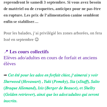
reprendront le samedi 3 septembre. Si vous avez besoin
de matériel ou de croquettes, anticipez pour ne pas être
en rupture. Les prix de l’alimentation canine semblent
enfin se stabiliser…
Pour les balades, j’ai privilégié les zones arborées, on fera
Issé en septembre 😉
📍 𝐋𝐞𝐬 𝐜𝐨𝐮𝐫𝐬 𝐜𝐨𝐥𝐥𝐞𝐜𝐭𝐢𝐟𝐬
Elèves ado/adultes en cours de forfait et anciens
élèves
➡
𝐶𝑒𝑡 𝑒́𝑡𝑒́ 𝑝𝑜𝑢𝑟 𝑙𝑒𝑠 𝑎𝑑𝑜𝑠 𝑒𝑛 𝑓𝑜𝑟𝑓𝑎𝑖𝑡 𝑐ℎ𝑖𝑜𝑡, 𝑗’𝑎𝑖𝑚𝑒𝑟𝑎𝑖 𝑦 𝑣𝑜𝑖𝑟
𝑆ℎ𝑒𝑟𝑤𝑜𝑜𝑑 (𝐻𝑜𝑣𝑎𝑤𝑎𝑟𝑡) , 𝑌𝑢𝑘𝑖 (𝑃𝑜𝑚𝑠𝑘𝑦), 𝑆𝑖𝑎 (𝑥𝑆𝑡𝑎𝑓𝑓), 𝑆𝑎𝑙𝑡𝑜
(𝐵𝑟𝑎𝑞𝑢𝑒 𝐴𝑙𝑙𝑒𝑚𝑎𝑛𝑑), 𝐼𝑠𝑖𝑠 (𝐵𝑒𝑟𝑔𝑒𝑟 𝑑𝑒 𝐵𝑒𝑎𝑢𝑐𝑒), et 𝑆ℎ𝑒𝑙𝑏𝑦
(𝐺𝑜𝑙𝑑𝑒𝑛 𝑟𝑒𝑡𝑟𝑖𝑒𝑣𝑒𝑟), 𝑎𝑖𝑛𝑠𝑖 𝑞𝑢𝑒 𝑙𝑒𝑠 𝑎𝑑𝑜𝑠/𝑎𝑑𝑢𝑙𝑡𝑒𝑠 𝑞𝑢𝑖 𝑠𝑒𝑟𝑜𝑛𝑡
𝑖𝑛𝑠𝑐𝑟𝑖𝑡𝑠.