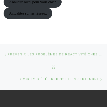
Annuaire local pour vous chien
Actualités sur les réseaux
Parcourir les articles
Article précédent
PRÉVENIR LES PROBLÈMES DE RÉACTIVITÉ CHEZ LE CHIEN
RETOUR À LA LISTE DES
Ar
CONGÉS D’ÉTÉ : REPRISE LE 3 SEPTEMBRE