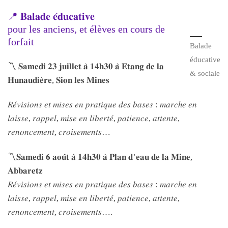
📍 𝐁𝐚𝐥𝐚𝐝𝐞 𝐞́𝐝𝐮𝐜𝐚𝐭𝐢𝐯𝐞
pour les anciens, et élèves en cours de
forfait
Balade
éducative
〽 𝐒𝐚𝐦𝐞𝐝𝐢 𝟐𝟑 𝐣𝐮𝐢𝐥𝐥𝐞𝐭 𝐚̀ 𝟏𝟒𝐡𝟑𝟎 𝐚̀ 𝐄𝐭𝐚𝐧𝐠 𝐝𝐞 𝐥𝐚
& sociale
𝐇𝐮𝐧𝐚𝐮𝐝𝐢𝐞̀𝐫𝐞, 𝐒𝐢𝐨𝐧 𝐥𝐞𝐬 𝐌𝐢𝐧𝐞𝐬
𝑅𝑒́𝑣𝑖𝑠𝑖𝑜𝑛𝑠 𝑒𝑡 𝑚𝑖𝑠𝑒𝑠 𝑒𝑛 𝑝𝑟𝑎𝑡𝑖𝑞𝑢𝑒 𝑑𝑒𝑠 𝑏𝑎𝑠𝑒𝑠 : 𝑚𝑎𝑟𝑐ℎ𝑒 𝑒𝑛
𝑙𝑎𝑖𝑠𝑠𝑒, 𝑟𝑎𝑝𝑝𝑒𝑙, 𝑚𝑖𝑠𝑒 𝑒𝑛 𝑙𝑖𝑏𝑒𝑟𝑡𝑒́, 𝑝𝑎𝑡𝑖𝑒𝑛𝑐𝑒, 𝑎𝑡𝑡𝑒𝑛𝑡𝑒,
𝑟𝑒𝑛𝑜𝑛𝑐𝑒𝑚𝑒𝑛𝑡, 𝑐𝑟𝑜𝑖𝑠𝑒𝑚𝑒𝑛𝑡𝑠…
〽𝐒𝐚𝐦𝐞𝐝𝐢 𝟔 𝐚𝐨𝐮̂𝐭 𝐚̀ 𝟏𝟒𝐡𝟑𝟎 𝐚̀ 𝐏𝐥𝐚𝐧 𝐝’𝐞𝐚𝐮 𝐝𝐞 𝐥𝐚 𝐌𝐢𝐧𝐞,
𝐀𝐛𝐛𝐚𝐫𝐞𝐭𝐳
𝑅𝑒́𝑣𝑖𝑠𝑖𝑜𝑛𝑠 𝑒𝑡 𝑚𝑖𝑠𝑒𝑠 𝑒𝑛 𝑝𝑟𝑎𝑡𝑖𝑞𝑢𝑒 𝑑𝑒𝑠 𝑏𝑎𝑠𝑒𝑠 : 𝑚𝑎𝑟𝑐ℎ𝑒 𝑒𝑛
𝑙𝑎𝑖𝑠𝑠𝑒, 𝑟𝑎𝑝𝑝𝑒𝑙, 𝑚𝑖𝑠𝑒 𝑒𝑛 𝑙𝑖𝑏𝑒𝑟𝑡𝑒́, 𝑝𝑎𝑡𝑖𝑒𝑛𝑐𝑒, 𝑎𝑡𝑡𝑒𝑛𝑡𝑒,
𝑟𝑒𝑛𝑜𝑛𝑐𝑒𝑚𝑒𝑛𝑡, 𝑐𝑟𝑜𝑖𝑠𝑒𝑚𝑒𝑛𝑡𝑠….