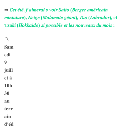
➡
𝐶𝑒𝑡 𝑒́𝑡𝑒́, 𝑗’𝑎𝑖𝑚𝑒𝑟𝑎𝑖 𝑦 𝑣𝑜𝑖𝑟 𝑆𝑎𝑙𝑡𝑜 (𝐵𝑒𝑟𝑔𝑒𝑟 𝑎𝑚𝑒́𝑟𝑖𝑐𝑎𝑖𝑛
𝑚𝑖𝑛𝑖𝑎𝑡𝑢𝑟𝑒), 𝑁𝑒𝑖𝑔𝑒 (𝑀𝑎𝑙𝑎𝑚𝑢𝑡𝑒 𝑔𝑒́𝑎𝑛𝑡), 𝑇𝑎𝑜 (𝐿𝑎𝑏𝑟𝑎𝑑𝑜𝑟), et
T𝑠𝑢𝑘𝑖 (𝐻𝑜𝑘𝑘𝑎𝑖𝑑𝑜) 𝑠𝑖 𝑝𝑜𝑠𝑠𝑖𝑏𝑙𝑒 𝑒𝑡 𝑙𝑒𝑠 𝑛𝑜𝑢𝑣𝑒𝑎𝑢𝑥 𝑑𝑢 𝑚𝑜𝑖𝑠 !
〽
𝐒𝐚𝐦
𝐞𝐝𝐢
𝟗
𝐣𝐮𝐢𝐥𝐥
𝐞𝐭 𝐚̀
𝟏𝟎𝐡
𝟑𝟎
𝐚𝐮
𝐭𝐞𝐫𝐫
𝐚𝐢𝐧
𝐝’𝐞́𝐝